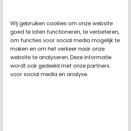
spullen. Maak maar in orde. Kom maar met die
rekening. Dan betalen we hem. En door. Over
tot de orde van de dag.
Wij gebruiken cookies om onze website
goed te laten functioneren, te verbeteren,
om functies voor social media mogelijk te
maken en om het verkeer naar onze
En weet je wat wij daarvan vinden?
website te analyseren. Deze informatie
Bizar! Echt!
wordt ook gedeeld met onze partners
voor social media en analyse.
Een boekhouder of administratiekantoor moet
jou als ondernemer niet alleen geld kosten,
maar moet je ook geld opleveren. En jij als
ondernemer moet er op uit zijn om met zo’n
boekhouder of administratiekantoor samen te
werken.