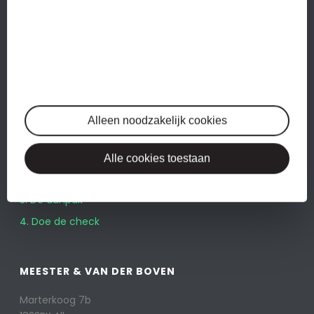
Btw-aangiftes
Jaarrekeningen
Salarisadministratie
Alleen noodzakelijk cookies
WERKWIJZE
1. Herkenbaar?
Alle cookies toestaan
2. De oplossing
3. De aanpak
4. Doe de check
MEESTER & VAN DER BOVEN
Marterkoog 7b