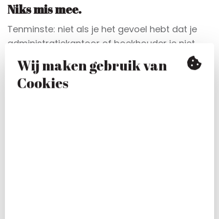
Niks mis mee.
Tenminste: niet als je het gevoel hebt dat je
administratiekantoor of boekhouder je niet
alleen geld kost, maar je nog steeds ook geld
Wij maken gebruik van
oplevert.
Cookies
Even zomaar een paar vraagjes:
Komt jouw boekhouder op eigen initiatief
wel eens met advies waar je direct
voordeel van plukt?
Heb je het gevoel dat jouw boekhouder of
administratiekantoor in zijn adviezen wel
heel erg op safe speelt?