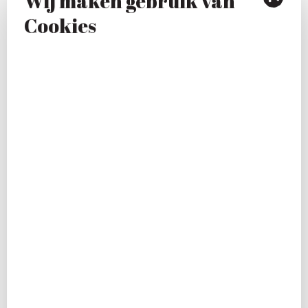
Wij maken gebruik van
kwamen ze erachter dat een
Cookies
administratiekantoor met al deze
eigenschappen nog niet bestond. En
dus – je bent ondernemer of niet –
toonden ze zelf lef en richtten hun
eigen administratiekantoor in
Alkmaar op.
Nu
Dit bleek al snel een succes te zijn. Wij
hebben inmiddels bewezen dat een
administratiekantoor helemaal niet
stoffig en saai hoeft te zijn. Bij ons
loopt niemand in een mantelpakje of
driedelig pak en spreken we dezelfde