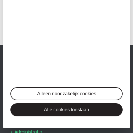
Neem contact met ons
op
MEESTER & VAN DER BOVEN
Ons
administratiekantoor in Alkmaar
bestaat pas sinds
2017. Het kantoor is opgericht door twee ondernemers,
die zich er aan stoorden dat hun boekhouder te weinig
Alleen noodzakelijk cookies
assertief was.
Lees meer…
Alle cookies toestaan
DIENSTEN
Administratie