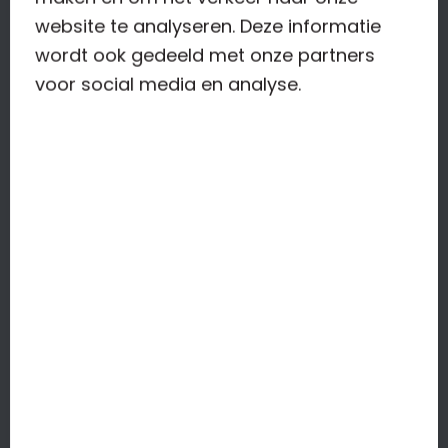
website te analyseren. Deze informatie
DIENSTEN
wordt ook gedeeld met onze partners
voor social media en analyse.
Administratie
Btw-aangiftes
Jaarrekeningen
Salarisadministratie
WERKWIJZE
1. Herkenbaar?
2. De oplossing
3. De aanpak
4. Doe de check