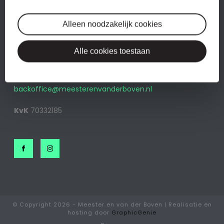
MEESTER & VAN DER BOVEN
Alleen noodzakelijk cookies
Marterkoog 7b
Alle cookies toestaan
1822BK Alkmaar
0226 233 100
backoffice@meesterenvanderboven.nl
KvK
70332185
© Copyright
2026 - Meester en van der Boven | Realisatie en
hosting door
GraphicGenie