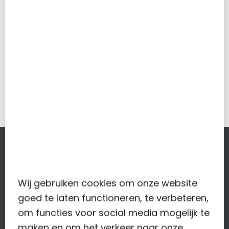
Mark Weersma
Partner
MEESTER & VAN DER BOVEN
Ons
administratiekantoor in Alkmaar
bestaat pas sinds
Wij gebruiken cookies om onze website
2017. Het kantoor is opgericht door twee ondernemers,
goed te laten functioneren, te verbeteren,
die zich er aan stoorden dat hun boekhouder te weinig
om functies voor social media mogelijk te
assertief was.
Lees meer…
maken en om het verkeer naar onze