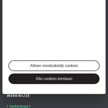
Ons
administratiekantoor in Alkmaar
bestaat pas sinds
2017. Het kantoor is opgericht door twee ondernemers,
die zich er aan stoorden dat hun boekhouder te weinig
assertief was.
Lees meer…
DIENSTEN
Administratie
Btw-aangiftes
Alleen noodzakelijk cookies
Jaarrekeningen
Salarisadministratie
Alle cookies toestaan
WERKWIJZE
1. Herkenbaar?