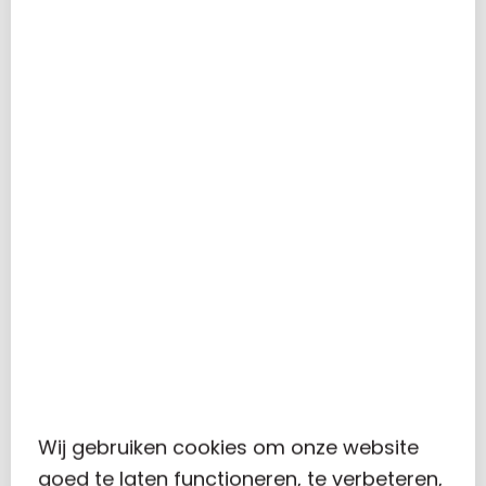
Je bent niet failliet en je hebt geen uitstel
van betaling (surseance) aangevraagd
bij de rechtbank.
Als je onderneming verbonden is aan een
bestaande groep of deel van een andere
onderneming mag de inschrijfdatum van
een verbonden onderneming in die groep
niet vóór 1 oktober 2019 liggen. Denk hierbij
aan dochterondernemingen of
franchisenemers die niet los staan van
de franchisegever.
Via
deze
link kun je de aanvraag direct regelen
en kun je meer informatie vinden over de TVL
Wij gebruiken cookies om onze website
voor startende ondernemingen.
goed te laten functioneren, te verbeteren,