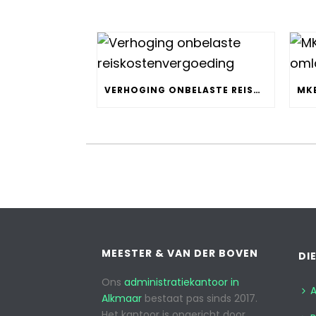
VERHOGING ONBELASTE REISKOSTENVERGOEDING
MEESTER & VAN DER BOVEN
DI
Ons
administratiekantoor in
A
Alkmaar
bestaat pas sinds 2017.
Het kantoor is opgericht door