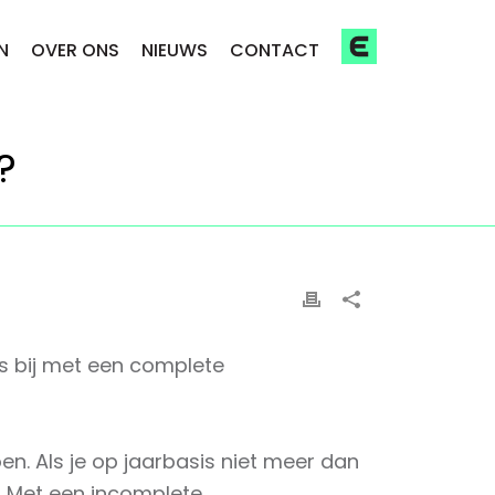
N
OVER ONS
NIEUWS
CONTACT
?
rs bij met een complete
oen. Als je op jaarbasis niet meer dan
n. Met een incomplete