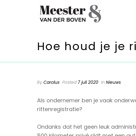
Hoe houd je je ri
By
Carolus
Posted
7 juli 2020
In
Nieuws
Als ondernemer ben je vaak onderweg
rittenregistratie? ⁠
Ondanks dat het geen leuk administrat
500 kilometer privé rijdt met een au