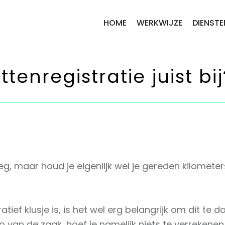
HOME
WERKWIJZE
DIENSTE
ttenregistratie juist bij
, maar houd je eigenlijk wel je gereden kilomete
ief klusje is, is het wel erg belangrijk om dit te d
to van de zaak, hoef je namelijk niets te verrekene