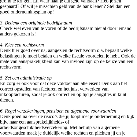
grond te krijgen. En waar haal je dat geld vandaan? Heb je zelf
gespaard? Of wil je misschien geld van de bank lenen? Stel dan een
goed ondernemingsplan op!⁠
3. Bedenk een originele bedrijfsnaam
Check wel even van te voren of de bedrijfsnaam niet al door iemand
anders gekozen is!⁠
4. Kies een rechtsvorm⁠
Denk hier goed over na, aangezien de rechtsvorm o.a. bepaalt welke
belastingen je moet betalen en welke fiscale voordelen je hebt. Ook de
mate van aansprakelijkheid kan van invloed zijn op de keuze van een
rechtsvorm. ⁠
5. Zet een administratie op⁠
En zorg er ook voor dat deze voldoet aan alle eisen! Denk aan het
correct opstellen van facturen en het juist verwerken van
inkoopfacturen, zodat je ook correct en op tijd je aangiftes in kunt
dienen. ⁠
6. Regel verzekeringen, pensioen en algemene voorwaarden⁠
Denk goed na over de risico’s die jij loopt met je onderneming en kijk
bijv. naar een aansprakelijkheids- of
arbeidsongeschiktheidsverzekering. Met behulp van algemene
voorwaarden maak je duidelijk welke rechten en plichten jij en je