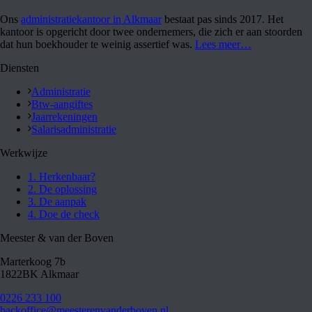
Ons
administratiekantoor in Alkmaar
bestaat pas sinds 2017. Het
kantoor is opgericht door twee ondernemers, die zich er aan stoorden
dat hun boekhouder te weinig assertief was.
Lees meer…
Diensten
Administratie
Btw-aangiftes
Jaarrekeningen
Salarisadministratie
Werkwijze
1. Herkenbaar?
2. De oplossing
3. De aanpak
4. Doe de check
Meester & van der Boven
Marterkoog 7b
1822BK Alkmaar
0226 233 100
backoffice@meesterenvanderboven.nl