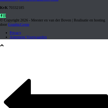
KvK
70332185
© Copyright
2026 - Meester en van der Boven | Realisatie en hosting
door
GraphicGenie
Privacy
Algemene Voorwaarden