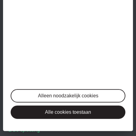
die zich er aan stoorden dat hun boekhouder te weinig
assertief was.
Lees meer…
DIENSTEN
Administratie
Btw-aangiftes
Jaarrekeningen
Salarisadministratie
Alleen noodzakelijk cookies
WERKWIJZE
Alle cookies toestaan
1. Herkenbaar?
2. De oplossing