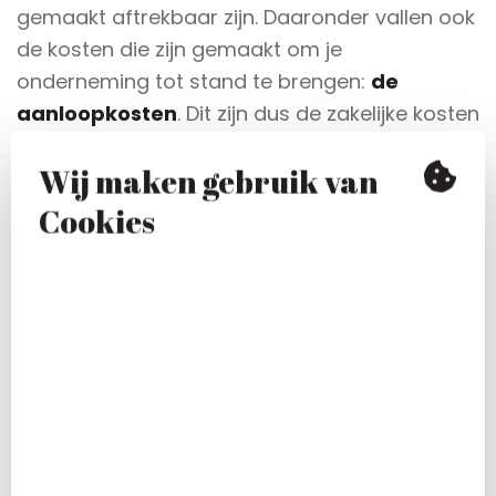
gemaakt aftrekbaar zijn. Daaronder vallen ook
de kosten die zijn gemaakt om je
onderneming tot stand te brengen:
de
aanloopkosten
. Dit zijn dus de zakelijke kosten
die je hebt gemaakt toen je nog niet officieel
Wij maken gebruik van
ondernemer was. ⁠
Cookies
Alle zakelijke kosten in de
vijf jaar
voordat je je
onderneming bent gestart, mogen als
aanloopkosten meegenomen worden. Je
moet dit wel aannemelijk kunnen maken.
Bewaar alle bonnen en facturen dus goed. Als
je reiskosten en km declaraties wilt indienen,
moet je een kilometeradministratie bijhouden
met een agenda waarin de afspraken staan. ⁠