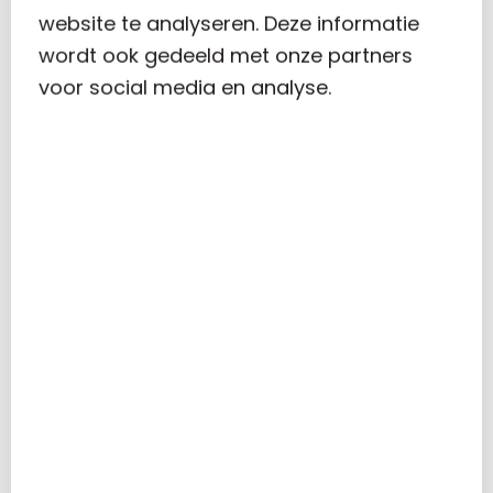
website te analyseren. Deze informatie
wordt ook gedeeld met onze partners
voor social media en analyse.
By
Carolus
In
Nieuws
Posted
1 maart 2021
Wat zijn
aanloopkosten?
0
De Belastingdienst stelt dat alle
kosten die je uit zakelijk oogpunt
voor je onderneming hebt
gemaakt aftrekbaar zijn.
Daaronder vallen ook de kosten
die zijn gemaakt om je