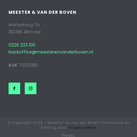
MEESTER & VAN DER BOVEN
Marterkoog 7b
1822BK Alkmaar
0226 233 100
backoffice@meesterenvanderboven.nl
KvK
70332185
© Copyright
2026 - Meester en van der Boven | Realisatie en
hosting door
GraphicGenie
Privacy