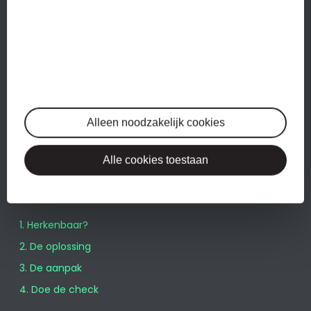
DIENSTEN
Administratie
Btw-aangiftes
Jaarrekeningen
Alleen noodzakelijk cookies
Salarisadministratie
Alle cookies toestaan
WERKWIJZE
1. Herkenbaar?
2. De oplossing
3. De aanpak
4. Doe de check