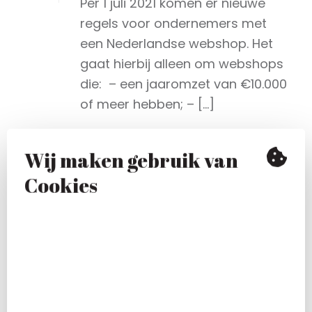
Per 1 juli 2021 komen er nieuwe
regels voor ondernemers met
een Nederlandse webshop. Het
gaat hierbij alleen om webshops
die: ⁠ – een jaaromzet van €10.000
of meer hebben;⁠ – [...]
Lees meer
Wij maken gebruik van
Cookies
By
Carolus
In
Nieuws
Posted
19 maart 2021
Bijzonder uitstel van