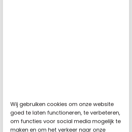
By
Carolus
In
Nieuws
Posted
9 maart 2021
Tijdelijke
Ondersteuning
0
Noodzakelijke Kosten
(TONK)
Vanaf deze maand kun je de
Tijdelijke Ondersteuning
Noodzakelijke Kosten (TONK)
aanvragen bij je woongemeente.
Let op: de datum verschilt per
gemeente. De TONK is vooral
Wij gebruiken cookies om onze website
bedoeld voor ondernemers [...]
goed te laten functioneren, te verbeteren,
om functies voor social media mogelijk te
maken en om het verkeer naar onze
Lees meer