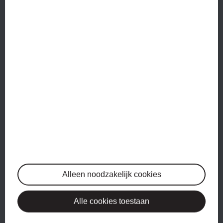
Ons
administratiekantoor in Alkmaar
bestaat pas sinds
2017. Het kantoor is opgericht door twee ondernemers,
die zich er aan stoorden dat hun boekhouder te weinig
assertief was.
Lees meer…
DIENSTEN
Administratie
Btw-aangiftes
Jaarrekeningen
Salarisadministratie
Alleen noodzakelijk cookies
WERKWIJZE
Alle cookies toestaan
1. Herkenbaar?