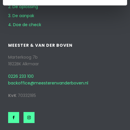
2. De oplossing
3. De aanpak
4. Doe de check
MEESTER & VAN DER BOVEN
Marterkoog 7b
1822BK Alkmaar
0226 233 100
backoffice@meesterenvanderboven.nl
KvK
70332185