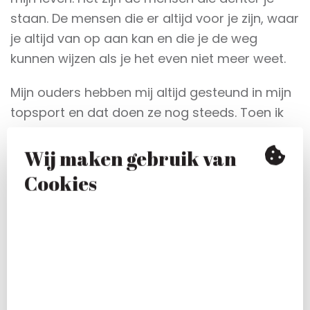
staan. De mensen die er altijd voor je zijn, waar
je altijd van op aan kan en die je de weg
kunnen wijzen als je het even niet meer weet.
Mijn ouders hebben mij altijd gesteund in mijn
topsport en dat doen ze nog steeds. Toen ik
jong was brachten ze mij altijd naar het
voetbal toe. Als ik werd opgeroepen door de
Wij maken gebruik van
KNVB en nog geen rijbewijs had, waren het ook
Cookies
mijn ouders die met me mee gingen.
Thuiswedstrijden met mijn club. Uitwedstrijden
met mijn club. Interlandwedstrijden, in
Nederland of in het buitenland, ze waren erbij.
Mijn ouders zijn er áltijd; als ik bij een wedstrijd
het veld op kom lopen, zie ik als eerste mijn