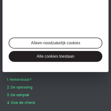
DIENSTEN
Administratie
Btw-aangiftes
Jaarrekeningen
Alleen noodzakelijk cookies
Salarisadministratie
Alle cookies toestaan
WERKWIJZE
1. Herkenbaar?
2. De oplossing
3. De aanpak
4. Doe de check