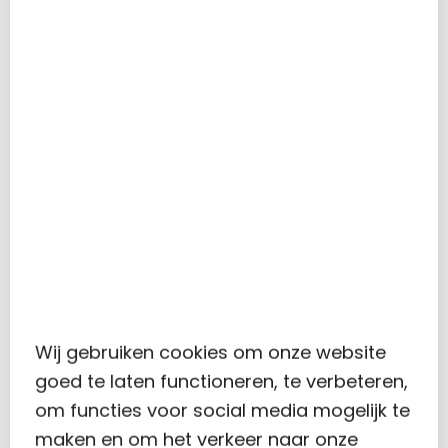
en mogelijkheid geven.
Het kan zakelijk klinken, topsport of een
carrière. Dat zal in het bedrijfsleven misschien
nog wel erger zijn. Maar ook daar kan ik me
niet voorstellen dat je zonder steun van het
thuisfront dag in dag uit kan presteren. Laten
we daar vandaag maar eens bij stil staan 🙂
Simone Kets
Wij gebruiken cookies om onze website
goed te laten functioneren, te verbeteren,
om functies voor social media mogelijk te
Carolus
maken en om het verkeer naar onze