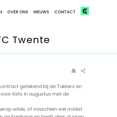
N
OVER ONS
NIEUWS
CONTACT
FC Twente
contract getekend bij de Tukkers en
 voor Kets in augustus met de
ogerop wilde, of misschien wel móést
de Eredivisie en heeft alles al jaren