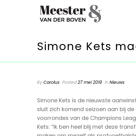
Simone Kets ma
By
Carolus
Posted
27 mei 2019
In
Nieuws
Simone Kets is de nieuwste aanwinst
sluit zich komend seizoen aan bij d
voorrondes van de Champions Leag
Kets: “Ik ben heel blij met deze tran
maken om mezelf als profvoetbalster t