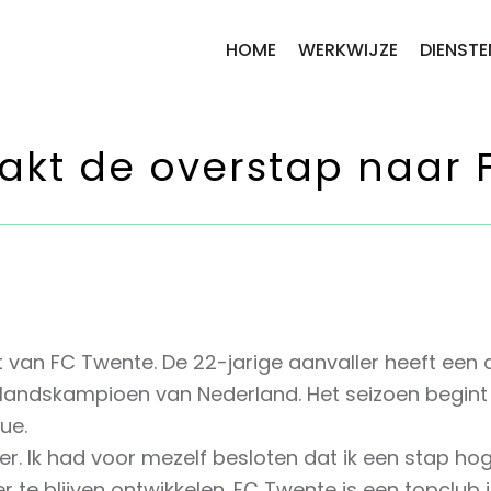
HOME
WERKWIJZE
DIENSTE
akt de overstap naar 
 van FC Twente. De 22-jarige aanvaller heeft een 
e landskampioen van Nederland. Het seizoen begint
ue.
sfer. Ik had voor mezelf besloten dat ik een stap h
e blijven ontwikkelen. FC Twente is een topclub in 