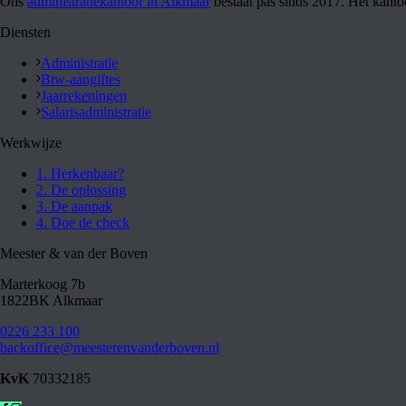
Ons
administratiekantoor in Alkmaar
bestaat pas sinds 2017. Het kanto
Diensten
Administratie
Btw-aangiftes
Jaarrekeningen
Salarisadministratie
Werkwijze
1. Herkenbaar?
2. De oplossing
3. De aanpak
4. Doe de check
Meester & van der Boven
Marterkoog 7b
1822BK Alkmaar
0226 233 100
backoffice@meesterenvanderboven.nl
KvK
70332185